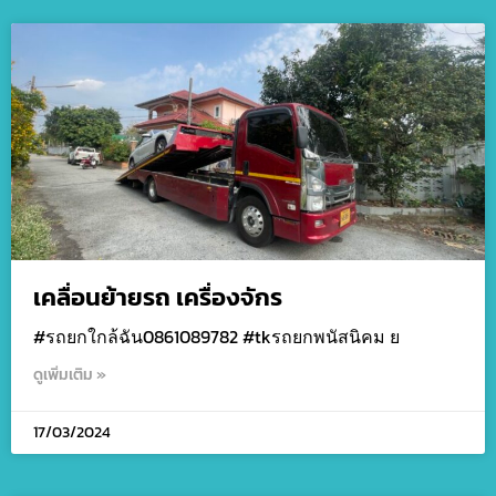
เคลื่อนย้ายรถ เครื่องจักร
#รถยกใกล้ฉัน0861089782 #tkรถยกพนัสนิคม ย
ดูเพิ่มเติม »
17/03/2024