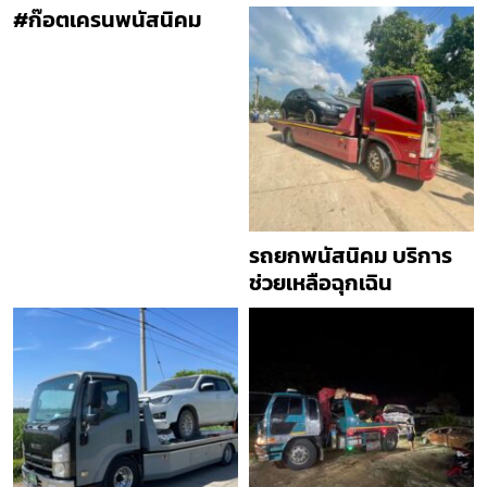
#ก๊อตเครนพนัสนิคม
รถยกพนัสนิคม บริการ
ช่วยเหลือฉุกเฉิน