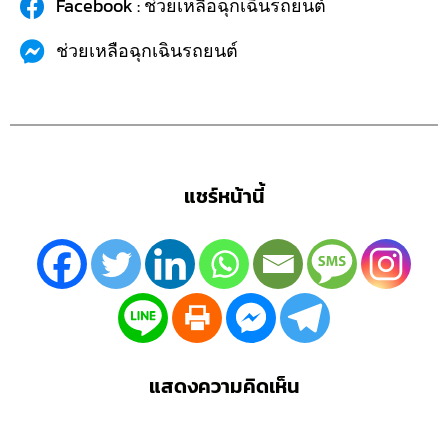
Facebook : ช่วยเหลือฉุกเฉินรถยนต์
ช่วยเหลือฉุกเฉินรถยนต์
แชร์หน้านี้
แสดงความคิดเห็น