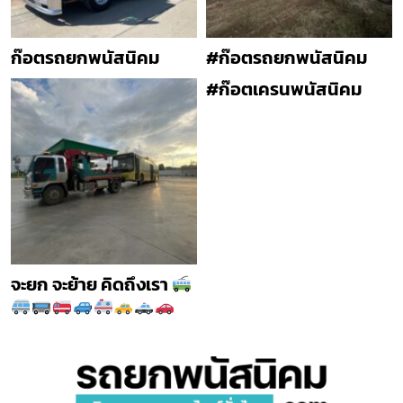
ก๊อตรถยกพนัสนิคม
#ก๊อตรถยกพนัสนิคม
#ก๊อตเครนพนัสนิคม
จะยก จะย้าย คิดถึงเรา