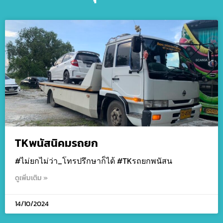
TKพนัสนิคมรถยก
#ไม่ยกไม่ว่า_โทรปรึกษาก็ได้ #TKรถยกพนัสน
ดูเพิ่มเติม »
14/10/2024