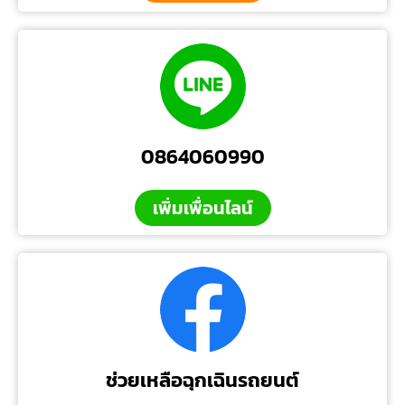
0864060990
เพิ่มเพื่อนไลน์
ช่วยเหลือฉุกเฉินรถยนต์