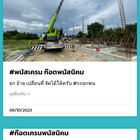
#พนัสเครน ก๊อตพนัสนิคม
ยก ย้าย เปลี่ยนที่ จัดได้ให้ครับ #รถยกพน
ดูเพิ่มเติม »
06/10/2023
#ก๊อตเครนพนัสนิคม