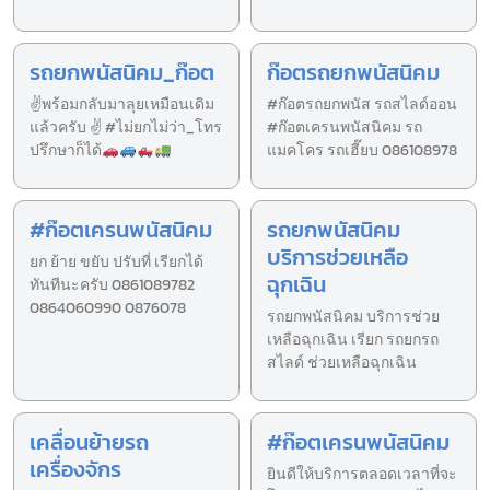
รถยกพนัสนิคม_ก๊อต
ก๊อตรถยกพนัสนิคม
✌
พร้อมกลับมาลุยเหมือนเดิม
#ก๊อตรถยกพนัส รถสไลด์ออน
แล้วครับ ✌
#ไม่ยกไม่ว่า_โทร
#ก๊อตเครนพนัสนิคม รถ
ปรึกษาก็ได้
แมคโคร รถเฮี๊ยบ 086108978
#ก๊อตเครนพนัสนิคม
รถยกพนัสนิคม
บริการช่วยเหลือ
ยก ย้าย ขยับ ปรับที่ เรียกได้
ฉุกเฉิน
ทันทีนะครับ 0861089782
0864060990 0876078
รถยกพนัสนิคม บริการช่วย
เหลือฉุกเฉิน เรียก รถยกรถ
สไลด์ ช่วยเหลือฉุกเฉิน
เคลื่อนย้ายรถ
#ก๊อตเครนพนัสนิคม
เครื่องจักร
ยินดีให้บริการตลอดเวลาที่จะ