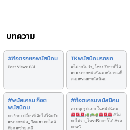
บทความ
#ก๊อตรถยกพนัสนิคม
TKพนัสนิคมรถยก
Post Views: 881
#ไม่ยกไม่ว่า_โทรปรึกษาก็ได้
#TKรถยกพนัสนิคม #ไม่หลงก็
เลย #รถยกพนัสนิคม
#พนัสเครน ก๊อต
#ก๊อตเครนพนัสนิคม
พนัสนิคม
ครบทุกรูปแบบ ในพนัสนิคม
#ไม่
ยก ย้าย เปลี่ยนที่ จัดได้ให้ครับ
ยกไม่ว่า_โทรปรึกษาก็ได้ #รถ
#รถยกพนัส_ก๊อต #รถสไลด์
ยกพนั
ก๊อต #ช่วยเหลื