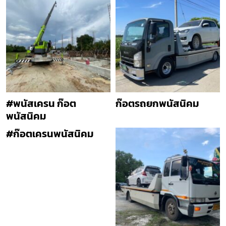
#พนัสเครน ก๊อต
ก๊อตรถยกพนัสนิคม
พนัสนิคม
#ก๊อตเครนพนัสนิคม