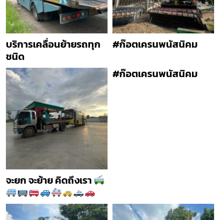
บริการเคลื่อนย้ายรถทุก
#ก๊อตเครนพนัสนิคม
ชนิด
#ก๊อตเครนพนัสนิคม
จะยก จะย้าย คิดถึงเรา