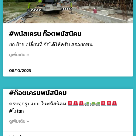
#พนัสเครน ก๊อตพนัสนิคม
ยก ย้าย เปลี่ยนที่ จัดได้ให้ครับ #รถยกพน
ดูเพิ่มเติม »
06/10/2023
#ก๊อตเครนพนัสนิคม
ครบทุกรูปแบบ ในพนัสนิคม
#ไม่ยก
ดูเพิ่มเติม »