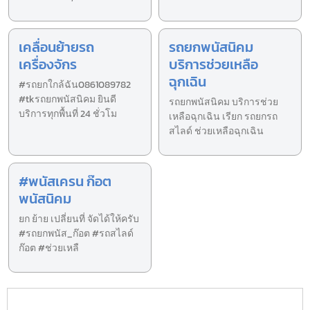
เคลื่อนย้ายรถ
รถยกพนัสนิคม
เครื่องจักร
บริการช่วยเหลือ
ฉุกเฉิน
#รถยกใกล้ฉัน0861089782
#tkรถยกพนัสนิคม ยินดี
รถยกพนัสนิคม บริการช่วย
บริการทุกพื้นที่ 24 ชั่วโม
เหลือฉุกเฉิน เรียก รถยกรถ
สไลด์ ช่วยเหลือฉุกเฉิน
#พนัสเครน ก๊อต
พนัสนิคม
ยก ย้าย เปลี่ยนที่ จัดได้ให้ครับ
#รถยกพนัส_ก๊อต #รถสไลด์
ก๊อต #ช่วยเหลื