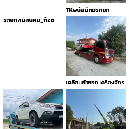
TKพนัสนิคมรถยก
รถยกพนัสนิคม_ก๊อต
เคลื่อนย้ายรถ เครื่องจักร